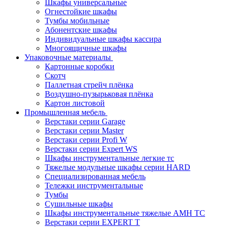
Шкафы универсальные
Огнестойкие шкафы
Тумбы мобильные
Абонентские шкафы
Индивидуальные шкафы кассира
Многоящичные шкафы
Упаковочные материалы
Картонные коробки
Скотч
Паллетная стрейч плёнка
Воздушно-пузырьковая плёнка
Картон листовой
Промышленная мебель
Верстаки серии Garage
Верстаки серии Master
Верстаки серии Profi W
Верстаки серии Expert WS
Шкафы инструментальные легкие тс
Тяжелые модульные шкафы серии HARD
Cпециализированная мебель
Тележки инструментальные
Тумбы
Cушильные шкафы
Шкафы инструментальные тяжелые AMH TC
Верстаки серии EXPERT T