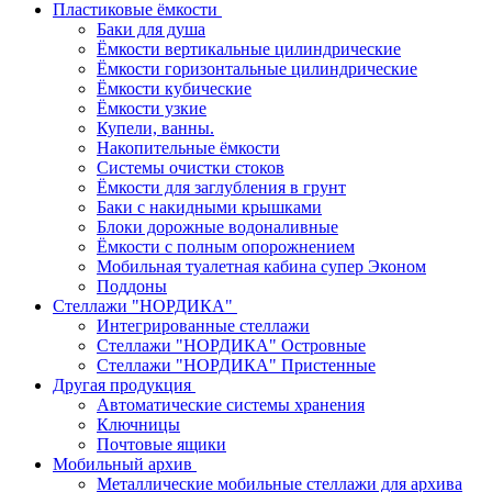
Пластиковые ёмкости
Баки для душа
Ёмкости вертикальные цилиндрические
Ёмкости горизонтальные цилиндрические
Ёмкости кубические
Ёмкости узкие
Купели, ванны.
Накопительные ёмкости
Системы очистки стоков
Ёмкости для заглубления в грунт
Баки с накидными крышками
Блоки дорожные водоналивные
Ёмкости с полным опорожнением
Мобильная туалетная кабина супер Эконом
Поддоны
Стеллажи "НОРДИКА"
Интегрированные стеллажи
Стеллажи "НОРДИКА" Островные
Стеллажи "НОРДИКА" Пристенные
Другая продукция
Автоматические системы хранения
Ключницы
Почтовые ящики
Мобильный архив
Металлические мобильные стеллажи для архива