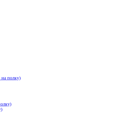
 на полку)
полку)
у)