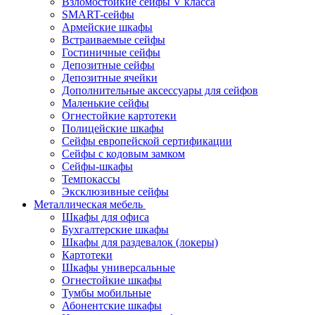
Взломостойкие сейфы V класса
SMART-сейфы
Армейские шкафы
Встраиваемые сейфы
Гостиничные сейфы
Депозитные сейфы
Депозитные ячейки
Дополнительные аксессуары для сейфов
Маленькие сейфы
Огнестойкие картотеки
Полицейские шкафы
Сейфы европейской сертификации
Сейфы с кодовым замком
Сейфы-шкафы
Темпокассы
Эксклюзивные сейфы
Металлическая мебель
Шкафы для офиса
Бухгалтерские шкафы
Шкафы для раздевалок (локеры)
Картотеки
Шкафы универсальные
Огнестойкие шкафы
Тумбы мобильные
Абонентские шкафы