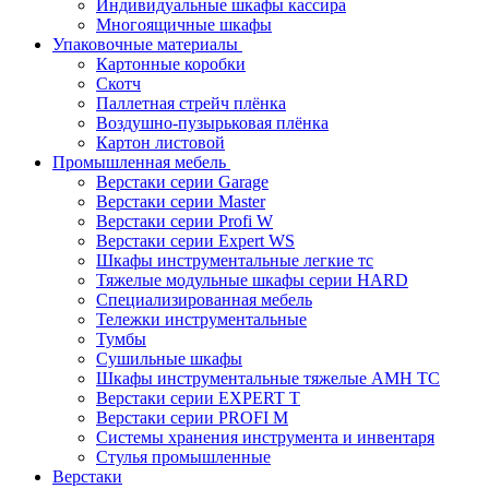
Индивидуальные шкафы кассира
Многоящичные шкафы
Упаковочные материалы
Картонные коробки
Скотч
Паллетная стрейч плёнка
Воздушно-пузырьковая плёнка
Картон листовой
Промышленная мебель
Верстаки серии Garage
Верстаки серии Master
Верстаки серии Profi W
Верстаки серии Expert WS
Шкафы инструментальные легкие тс
Тяжелые модульные шкафы серии HARD
Cпециализированная мебель
Тележки инструментальные
Тумбы
Cушильные шкафы
Шкафы инструментальные тяжелые AMH TC
Верстаки серии EXPERT T
Верстаки серии PROFI M
Системы хранения инструмента и инвентаря
Стулья промышленные
Верстаки