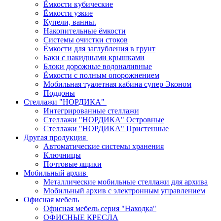
Ёмкости кубические
Ёмкости узкие
Купели, ванны.
Накопительные ёмкости
Системы очистки стоков
Ёмкости для заглубления в грунт
Баки с накидными крышками
Блоки дорожные водоналивные
Ёмкости с полным опорожнением
Мобильная туалетная кабина супер Эконом
Поддоны
Стеллажи "НОРДИКА"
Интегрированные стеллажи
Стеллажи "НОРДИКА" Островные
Стеллажи "НОРДИКА" Пристенные
Другая продукция
Автоматические системы хранения
Ключницы
Почтовые ящики
Мобильный архив
Металлические мобильные стеллажи для архива
Мобильный архив с электронным управлением
Офисная мебель
Офисная мебель серия "Находка"
ОФИСНЫЕ КРЕСЛА