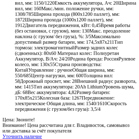
вил, мм: 1150/1220Емкость аккумулятора, Ач: 20Ширина
вил, мм: 160Макс./мин. положение ручки, мм:
1308/785Ширина прохода (800х1200 паллет), мм:
1872Ширина прохода (1000х1200 паллет), мм:
1912Двигатель передвижения, кВт: 0,45Время работы
(без остановки, с грузом), мин: 130Макс. преодоление
наклона (с грузом/ без груза), %: 3/5Максимально
допустимый размер батареи, мм: 174,5x87x211Тип
тормоза: электромагнитныйРазмер задних колес
(сдвоенных): 80х60 Материал колес: Полиуретан
Аккумулятор, В/Ач: 24/20Родина бренда: РоссияРулевое
колесо, мм: 130х55Страна производства:
КитайУправление : ручноеОбщая ширина, мм:
550/685Центр нагрузки, мм: 600Толщина вил:
58Дорожный просвет, мм: 28Внешний радиус разворота,
мм: 1415Тип аккумулятора: 20Ah LithiumУровень шума,
дБ: 68Вес аккумулятора: 4,82Размер батареи:
170x85x215Колесная база: 1267Передвижение:
электрическое Общая длина, мм: 1540/1610Скорость
передвижения (с грузом/без груза): 3,5/4
Цена: Звоните!
Внимание! Цена рассчитана для г. Владивосток, самовывоз
или доставка за счёт покупателя
Уточнить наличие