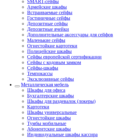
SMART-сейфы
Армейские шкафы
Встраиваемые сейфы
Гостиничные сейфы
Депозитные сейфы
Депозитные ячейки
Дополнительные аксессуары для сейфов
Маленькие сейфы
Огнестойкие картотеки
Полицейские шкафы
Сейфы европейской сертификации
Сейфы с кодовым замком
Сейфы-шкафы
Темпокассы
Эксклюзивные сейфы
Металлическая мебель
Шкафы для офиса
Бухгалтерские шкафы
Шкафы для раздевалок (локеры)
Картотеки
Шкафы универсальные
Огнестойкие шкафы
Тумбы мобильные
Абонентские шкафы
Индивидуальные шкафы кассира