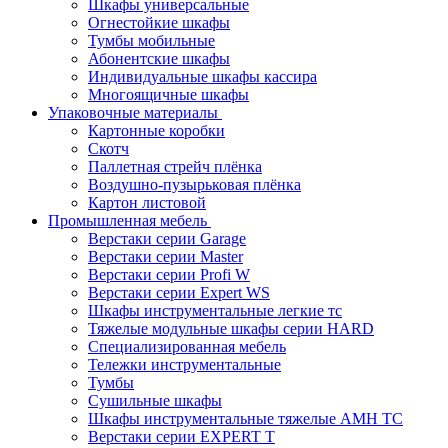
Шкафы универсальные
Огнестойкие шкафы
Тумбы мобильные
Абонентские шкафы
Индивидуальные шкафы кассира
Многоящичные шкафы
Упаковочные материалы
Картонные коробки
Скотч
Паллетная стрейч плёнка
Воздушно-пузырьковая плёнка
Картон листовой
Промышленная мебель
Верстаки серии Garage
Верстаки серии Master
Верстаки серии Profi W
Верстаки серии Expert WS
Шкафы инструментальные легкие тс
Тяжелые модульные шкафы серии HARD
Cпециализированная мебель
Тележки инструментальные
Тумбы
Cушильные шкафы
Шкафы инструментальные тяжелые AMH TC
Верстаки серии EXPERT T