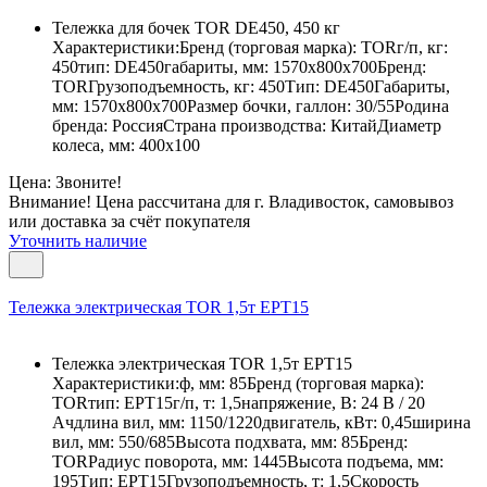
Тележка для бочек TOR DE450, 450 кг
Характеристики:Бренд (торговая марка): TORг/п, кг:
450тип: DE450габариты, мм: 1570х800х700Бренд:
TORГрузоподъемность, кг: 450Тип: DE450Габариты,
мм: 1570х800х700Размер бочки, галлон: 30/55Родина
бренда: РоссияСтрана производства: КитайДиаметр
колеса, мм: 400х100
Цена: Звоните!
Внимание! Цена рассчитана для г. Владивосток, самовывоз
или доставка за счёт покупателя
Уточнить наличие
Тележка электрическая TOR 1,5т EPT15
Тележка электрическая TOR 1,5т EPT15
Характеристики:ф, мм: 85Бренд (торговая марка):
TORтип: EPT15г/п, т: 1,5напряжение, В: 24 В / 20
Ачдлина вил, мм: 1150/1220двигатель, кВт: 0,45ширина
вил, мм: 550/685Высота подхвата, мм: 85Бренд:
TORРадиус поворота, мм: 1445Высота подъема, мм:
195Тип: EPT15Грузоподъемность, т: 1,5Скорость