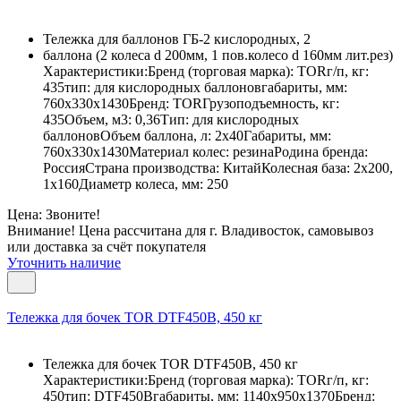
Тележка для баллонов ГБ-2 кислородных, 2
баллона (2 колеса d 200мм, 1 пов.колесо d 160мм лит.рез)
Характеристики:Бренд (торговая марка): TORг/п, кг:
435тип: для кислородных баллоновгабариты, мм:
760х330х1430Бренд: TORГрузоподъемность, кг:
435Объем, м3: 0,36Тип: для кислородных
баллоновОбъем баллона, л: 2х40Габариты, мм:
760х330х1430Материал колес: резинаРодина бренда:
РоссияСтрана производства: КитайКолесная база: 2х200,
1х160Диаметр колеса, мм: 250
Цена: Звоните!
Внимание! Цена рассчитана для г. Владивосток, самовывоз
или доставка за счёт покупателя
Уточнить наличие
Тележка для бочек TOR DTF450B, 450 кг
Тележка для бочек TOR DTF450B, 450 кг
Характеристики:Бренд (торговая марка): TORг/п, кг:
450тип: DTF450Bгабариты, мм: 1140х950х1370Бренд: