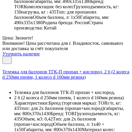
баллоновгабариты, мм: 490х335х1380Бренд:
TORКомплектация: без колесГрузоподъемность, кг:
150нагрузка, кг : 435Тип: для пропановх
баллоновОбъем баллона, л: 1х50Габариты, мм:
490х335х1380Родина бренда: РоссияСтрана
производства: Китай
Цена: Звоните!
Внимание! Цена рассчитана для г. Владивосток, самовывоз
или доставка за счёт покупателя
Уточнить наличие
Тележка для баллонов ТГК-П пропан + кислород, 2 б (2 колеса
d 250мм пневм, 1 колесо d 160мм резина)
Тележка для баллонов ТГК-П пропан + кислород,
2 б (2 колеса d 250мм пневм, 1 колесо d 160мм резина)
Характеристики:Бренд (торговая марка): TORг/п, кг:
435тип: для 2х баллонов (пропан+кислород)габариты,
мм: 800х370х1430Бренд: TORГрузоподъемность, кг:
435Объем, м3: 0,42Тип: для 2х баллонов
(пропан+кислород)Объем баллона, л: 1х40 +
1х50Габариты, мм: 800х370х1430Материал колес: