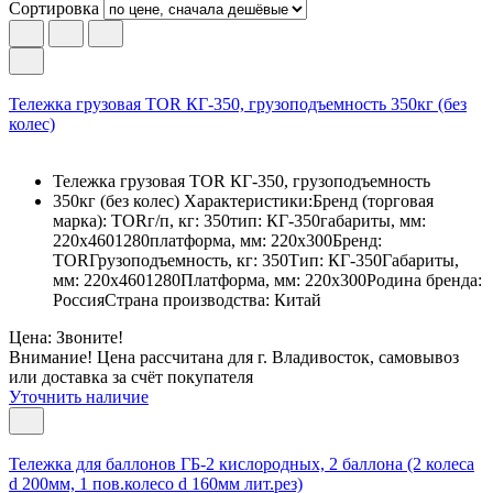
Сортировка
Тележка грузовая TOR КГ-350, грузоподъемность 350кг (без
колес)
Тележка грузовая TOR КГ-350, грузоподъемность
350кг (без колес) Характеристики:Бренд (торговая
марка): TORг/п, кг: 350тип: КГ-350габариты, мм:
220х4601280платформа, мм: 220х300Бренд:
TORГрузоподъемность, кг: 350Тип: КГ-350Габариты,
мм: 220х4601280Платформа, мм: 220х300Родина бренда:
РоссияСтрана производства: Китай
Цена: Звоните!
Внимание! Цена рассчитана для г. Владивосток, самовывоз
или доставка за счёт покупателя
Уточнить наличие
Тележка для баллонов ГБ-2 кислородных, 2 баллона (2 колеса
d 200мм, 1 пов.колесо d 160мм лит.рез)