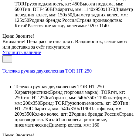
TORГрузоподъемность, кг: 450Высота подъема, мм:
600Тип: DTF450BГабариты, мм: 1140х950х1370Диаметр
передних колес, мм: 150х50Диаметр задних колес, мм:
125х50Родина бренда: РоссияСтрана производства:
КитайРасстояние между колесами: 920 / 1140
Цена: Звоните!
Внимание! Цена рассчитана для г. Владивосток, самовывоз
или доставка за счёт покупателя
Уточнить наличие
Тележка ручная двухколесная TOR HT 250
Тележка ручная двухколесная TOR HT 250
Характеристики:Бренд (торговая марка): TORг/п, кг:
250тип: НТ 250габариты, мм: 540х350х1190платформа,
мм: 200х350Бренд: TORГрузоподъемность, кг: 250Тип:
НТ 250Габариты, мм: 540х350х1190Платформа, мм:
200х350Кол-во колес, шт: 2Родина бренда: РоссияСтрана
производства: КитайТип колеса: резиновые,
пневматическиеДиаметр колеса, мм: 160
Цена: Звоните!