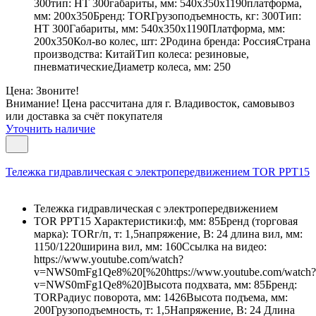
300тип: НТ 300габариты, мм: 540х350х1190платформа,
мм: 200х350Бренд: TORГрузоподъемность, кг: 300Тип:
НТ 300Габариты, мм: 540х350х1190Платформа, мм:
200х350Кол-во колес, шт: 2Родина бренда: РоссияСтрана
производства: КитайТип колеса: резиновые,
пневматическиеДиаметр колеса, мм: 250
Цена: Звоните!
Внимание! Цена рассчитана для г. Владивосток, самовывоз
или доставка за счёт покупателя
Уточнить наличие
Тележка гидравлическая с электропередвижением TOR PPT15
Тележка гидравлическая с электропередвижением
TOR PPT15 Характеристики:ф, мм: 85Бренд (торговая
марка): TORг/п, т: 1,5напряжение, В: 24 длина вил, мм:
1150/1220ширина вил, мм: 160Ссылка на видео:
https://www.youtube.com/watch?
v=NWS0mFg1Qe8%20[%20https://www.youtube.com/watch?
v=NWS0mFg1Qe8%20]Высота подхвата, мм: 85Бренд:
TORРадиус поворота, мм: 1426Высота подъема, мм:
200Грузоподъемность, т: 1,5Напряжение, В: 24 Длина