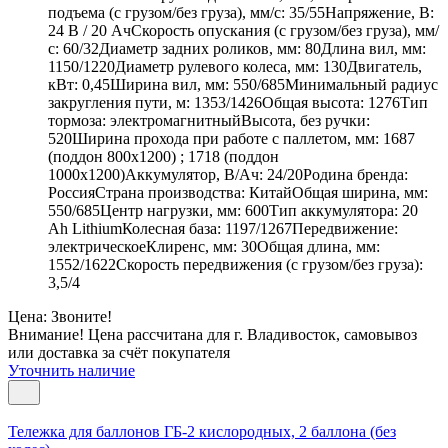
подъема (с грузом/без груза), мм/с: 35/55Напряжение, В:
24 В / 20 АчСкорость опускания (с грузом/без груза), мм/
с: 60/32Диаметр задних роликов, мм: 80Длина вил, мм:
1150/1220Диаметр рулевого колеса, мм: 130Двигатель,
кВт: 0,45Ширина вил, мм: 550/685Минимальный радиус
закругления пути, м: 1353/1426Общая высота: 1276Тип
тормоза: электромагнитныйВысота, без ручки:
520Ширина прохода при работе с паллетом, мм: 1687
(поддон 800х1200) ; 1718 (поддон
1000х1200)Аккумулятор, В/Ач: 24/20Родина бренда:
РоссияСтрана производства: КитайОбщая ширина, мм:
550/685Центр нагрузки, мм: 600Тип аккумулятора: 20
Ah LithiumКолесная база: 1197/1267Передвижение:
электрическоеКлиренс, мм: 30Общая длина, мм:
1552/1622Скорость передвижения (с грузом/без груза):
3,5/4
Цена: Звоните!
Внимание! Цена рассчитана для г. Владивосток, самовывоз
или доставка за счёт покупателя
Уточнить наличие
Тележка для баллонов ГБ-2 кислородных, 2 баллона (без