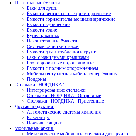
Пластиковые ёмкости
Баки для душа
Ёмкости вертикальные цилиндрические
Ёмкости горизонтальные цилиндрические
Ёмкости кубические
Ёмкости узкие
Купели, ванны.
Накопительные ёмкости
Системы очистки стоков
Ёмкости для заглубления в грунт
Баки с накидными крышками
Блоки дорожные водоналивные
Ёмкости с полным опорожнением
Мобильная туалетная кабина супер Эконом
Поддоны
Стеллажи "НОРДИКА"
Интегрированные стеллажи
Стеллажи "НОРДИКА" Островные
Стеллажи "НОРДИКА" Пристенные
Другая продукция
Автоматические системы хранения
Ключницы
Почтовые ящики
Мобильный архив
Металлические мобильные стеллажи для архива