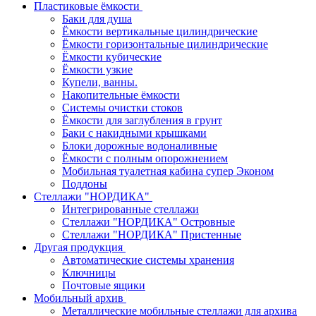
Пластиковые ёмкости
Баки для душа
Ёмкости вертикальные цилиндрические
Ёмкости горизонтальные цилиндрические
Ёмкости кубические
Ёмкости узкие
Купели, ванны.
Накопительные ёмкости
Системы очистки стоков
Ёмкости для заглубления в грунт
Баки с накидными крышками
Блоки дорожные водоналивные
Ёмкости с полным опорожнением
Мобильная туалетная кабина супер Эконом
Поддоны
Стеллажи "НОРДИКА"
Интегрированные стеллажи
Стеллажи "НОРДИКА" Островные
Стеллажи "НОРДИКА" Пристенные
Другая продукция
Автоматические системы хранения
Ключницы
Почтовые ящики
Мобильный архив
Металлические мобильные стеллажи для архива