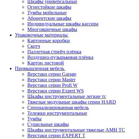
Шкафы универсальные
Огнестойкие шкафы
Тумбы мобильные
Абонентские шкафы
Индивидуальные шкафы кассира
Многоящичные шкафы
Упаковочные материалы
Картонные коробки
Скотч
Паллетная стрейч плёнка
Воздушно-пузырьковая плёнка
Картон листовой
Промышленная мебель
Верстаки серии Garage
Верстаки серии Master
Верстаки серии Profi W
Верстаки серии Expert WS
Шкафы инструментальные легкие тс
Тяжелые модульные шкафы серии HARD
Cпециализированная мебель
Тележки инструментальные
Тумбы
Cушильные шкафы
Шкафы инструментальные тяжелые AMH TC
Верстаки серии EXPERT T