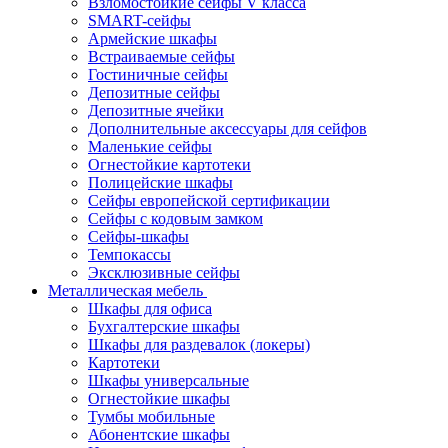
Взломостойкие сейфы V класса
SMART-сейфы
Армейские шкафы
Встраиваемые сейфы
Гостиничные сейфы
Депозитные сейфы
Депозитные ячейки
Дополнительные аксессуары для сейфов
Маленькие сейфы
Огнестойкие картотеки
Полицейские шкафы
Сейфы европейской сертификации
Сейфы с кодовым замком
Сейфы-шкафы
Темпокассы
Эксклюзивные сейфы
Металлическая мебель
Шкафы для офиса
Бухгалтерские шкафы
Шкафы для раздевалок (локеры)
Картотеки
Шкафы универсальные
Огнестойкие шкафы
Тумбы мобильные
Абонентские шкафы