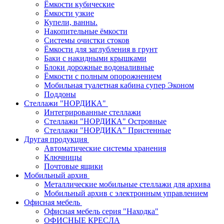
Ёмкости кубические
Ёмкости узкие
Купели, ванны.
Накопительные ёмкости
Системы очистки стоков
Ёмкости для заглубления в грунт
Баки с накидными крышками
Блоки дорожные водоналивные
Ёмкости с полным опорожнением
Мобильная туалетная кабина супер Эконом
Поддоны
Стеллажи "НОРДИКА"
Интегрированные стеллажи
Стеллажи "НОРДИКА" Островные
Стеллажи "НОРДИКА" Пристенные
Другая продукция
Автоматические системы хранения
Ключницы
Почтовые ящики
Мобильный архив
Металлические мобильные стеллажи для архива
Мобильный архив с электронным управлением
Офисная мебель
Офисная мебель серия "Находка"
ОФИСНЫЕ КРЕСЛА