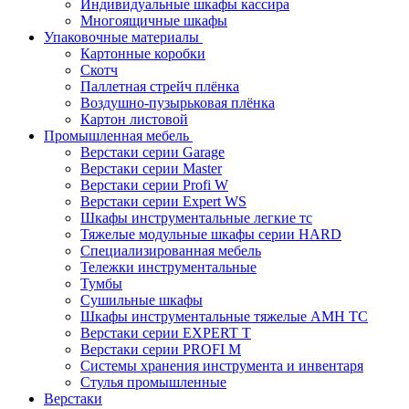
Индивидуальные шкафы кассира
Многоящичные шкафы
Упаковочные материалы
Картонные коробки
Скотч
Паллетная стрейч плёнка
Воздушно-пузырьковая плёнка
Картон листовой
Промышленная мебель
Верстаки серии Garage
Верстаки серии Master
Верстаки серии Profi W
Верстаки серии Expert WS
Шкафы инструментальные легкие тс
Тяжелые модульные шкафы серии HARD
Cпециализированная мебель
Тележки инструментальные
Тумбы
Cушильные шкафы
Шкафы инструментальные тяжелые AMH TC
Верстаки серии EXPERT T
Верстаки серии PROFI M
Системы хранения инструмента и инвентаря
Стулья промышленные
Верстаки