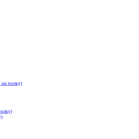
 на полку)
полку)
у)