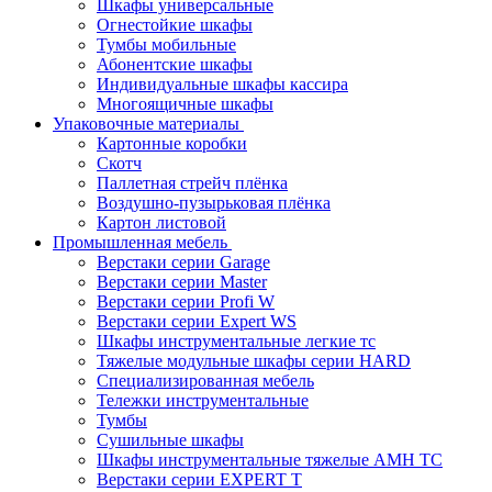
Шкафы универсальные
Огнестойкие шкафы
Тумбы мобильные
Абонентские шкафы
Индивидуальные шкафы кассира
Многоящичные шкафы
Упаковочные материалы
Картонные коробки
Скотч
Паллетная стрейч плёнка
Воздушно-пузырьковая плёнка
Картон листовой
Промышленная мебель
Верстаки серии Garage
Верстаки серии Master
Верстаки серии Profi W
Верстаки серии Expert WS
Шкафы инструментальные легкие тс
Тяжелые модульные шкафы серии HARD
Cпециализированная мебель
Тележки инструментальные
Тумбы
Cушильные шкафы
Шкафы инструментальные тяжелые AMH TC
Верстаки серии EXPERT T