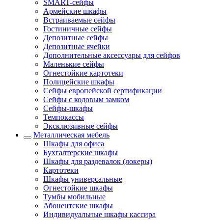
SMART-сейфы
Армейские шкафы
Встраиваемые сейфы
Гостиничные сейфы
Депозитные сейфы
Депозитные ячейки
Дополнительные аксессуары для сейфов
Маленькие сейфы
Огнестойкие картотеки
Полицейские шкафы
Сейфы европейской сертификации
Сейфы с кодовым замком
Сейфы-шкафы
Темпокассы
Эксклюзивные сейфы
Металлическая мебель
Шкафы для офиса
Бухгалтерские шкафы
Шкафы для раздевалок (локеры)
Картотеки
Шкафы универсальные
Огнестойкие шкафы
Тумбы мобильные
Абонентские шкафы
Индивидуальные шкафы кассира