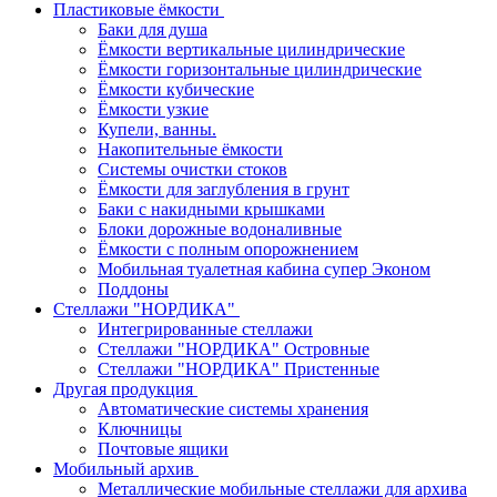
Пластиковые ёмкости
Баки для душа
Ёмкости вертикальные цилиндрические
Ёмкости горизонтальные цилиндрические
Ёмкости кубические
Ёмкости узкие
Купели, ванны.
Накопительные ёмкости
Системы очистки стоков
Ёмкости для заглубления в грунт
Баки с накидными крышками
Блоки дорожные водоналивные
Ёмкости с полным опорожнением
Мобильная туалетная кабина супер Эконом
Поддоны
Стеллажи "НОРДИКА"
Интегрированные стеллажи
Стеллажи "НОРДИКА" Островные
Стеллажи "НОРДИКА" Пристенные
Другая продукция
Автоматические системы хранения
Ключницы
Почтовые ящики
Мобильный архив
Металлические мобильные стеллажи для архива