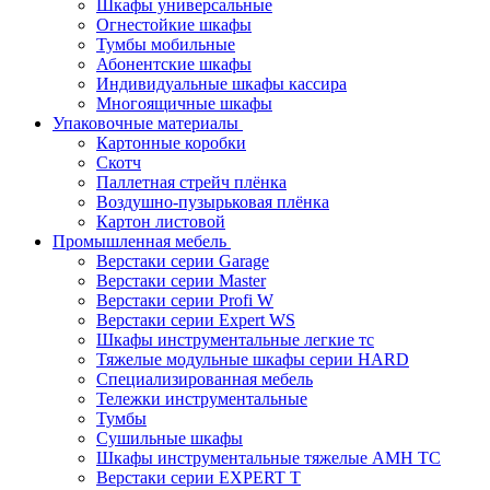
Шкафы универсальные
Огнестойкие шкафы
Тумбы мобильные
Абонентские шкафы
Индивидуальные шкафы кассира
Многоящичные шкафы
Упаковочные материалы
Картонные коробки
Скотч
Паллетная стрейч плёнка
Воздушно-пузырьковая плёнка
Картон листовой
Промышленная мебель
Верстаки серии Garage
Верстаки серии Master
Верстаки серии Profi W
Верстаки серии Expert WS
Шкафы инструментальные легкие тс
Тяжелые модульные шкафы серии HARD
Cпециализированная мебель
Тележки инструментальные
Тумбы
Cушильные шкафы
Шкафы инструментальные тяжелые AMH TC
Верстаки серии EXPERT T