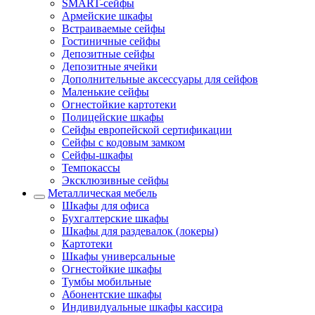
SMART-сейфы
Армейские шкафы
Встраиваемые сейфы
Гостиничные сейфы
Депозитные сейфы
Депозитные ячейки
Дополнительные аксессуары для сейфов
Маленькие сейфы
Огнестойкие картотеки
Полицейские шкафы
Сейфы европейской сертификации
Сейфы с кодовым замком
Сейфы-шкафы
Темпокассы
Эксклюзивные сейфы
Металлическая мебель
Шкафы для офиса
Бухгалтерские шкафы
Шкафы для раздевалок (локеры)
Картотеки
Шкафы универсальные
Огнестойкие шкафы
Тумбы мобильные
Абонентские шкафы
Индивидуальные шкафы кассира