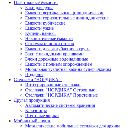
Пластиковые ёмкости
Баки для душа
Ёмкости вертикальные цилиндрические
Ёмкости горизонтальные цилиндрические
Ёмкости кубические
Ёмкости узкие
Купели, ванны.
Накопительные ёмкости
Системы очистки стоков
Ёмкости для заглубления в грунт
Баки с накидными крышками
Блоки дорожные водоналивные
Ёмкости с полным опорожнением
Мобильная туалетная кабина супер Эконом
Поддоны
Стеллажи "НОРДИКА"
Интегрированные стеллажи
Стеллажи "НОРДИКА" Островные
Стеллажи "НОРДИКА" Пристенные
Другая продукция
Автоматические системы хранения
Ключницы
Почтовые ящики
Мобильный архив
Металлические мобильные стеллажи для архива