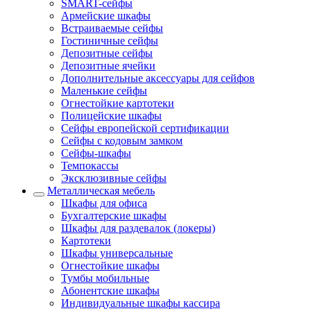
SMART-сейфы
Армейские шкафы
Встраиваемые сейфы
Гостиничные сейфы
Депозитные сейфы
Депозитные ячейки
Дополнительные аксессуары для сейфов
Маленькие сейфы
Огнестойкие картотеки
Полицейские шкафы
Сейфы европейской сертификации
Сейфы с кодовым замком
Сейфы-шкафы
Темпокассы
Эксклюзивные сейфы
Металлическая мебель
Шкафы для офиса
Бухгалтерские шкафы
Шкафы для раздевалок (локеры)
Картотеки
Шкафы универсальные
Огнестойкие шкафы
Тумбы мобильные
Абонентские шкафы
Индивидуальные шкафы кассира