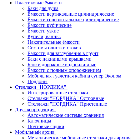
Пластиковые ёмкости
Баки для душа
Ёмкости вертикальные цилиндрические
Ёмкости горизонтальные цилиндрические
Ёмкости кубические
Ёмкости узкие
Купели, ванны.
Накопительные ёмкости
Системы очистки стоков
Ёмкости для заглубления в грунт
Баки с накидными крышками
Блоки дорожные водоналивные
Ёмкости с полным опорожнением
Мобильная туалетная кабина супер Эконом
Поддоны
Стеллажи "НОРДИКА"
Интегрированные стеллажи
Стеллажи "НОРДИКА" Островные
Стеллажи "НОРДИКА" Пристенные
Другая продукция
Автоматические системы хранения
Ключницы
Почтовые ящики
Мобильный архив
Металлические мобильные стеллажи для архива