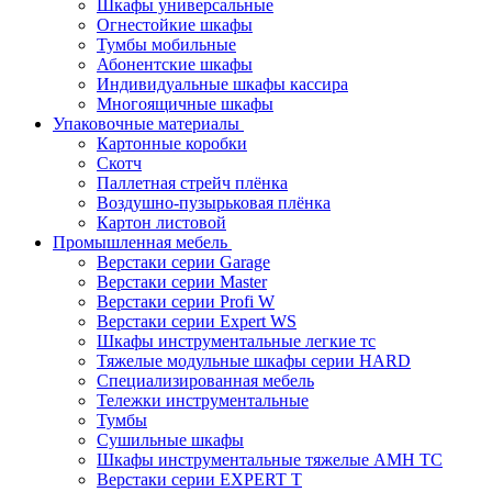
Шкафы универсальные
Огнестойкие шкафы
Тумбы мобильные
Абонентские шкафы
Индивидуальные шкафы кассира
Многоящичные шкафы
Упаковочные материалы
Картонные коробки
Скотч
Паллетная стрейч плёнка
Воздушно-пузырьковая плёнка
Картон листовой
Промышленная мебель
Верстаки серии Garage
Верстаки серии Master
Верстаки серии Profi W
Верстаки серии Expert WS
Шкафы инструментальные легкие тс
Тяжелые модульные шкафы серии HARD
Cпециализированная мебель
Тележки инструментальные
Тумбы
Cушильные шкафы
Шкафы инструментальные тяжелые AMH TC
Верстаки серии EXPERT T