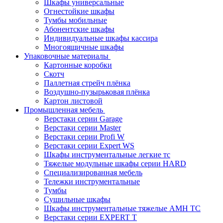
Шкафы универсальные
Огнестойкие шкафы
Тумбы мобильные
Абонентские шкафы
Индивидуальные шкафы кассира
Многоящичные шкафы
Упаковочные материалы
Картонные коробки
Скотч
Паллетная стрейч плёнка
Воздушно-пузырьковая плёнка
Картон листовой
Промышленная мебель
Верстаки серии Garage
Верстаки серии Master
Верстаки серии Profi W
Верстаки серии Expert WS
Шкафы инструментальные легкие тс
Тяжелые модульные шкафы серии HARD
Cпециализированная мебель
Тележки инструментальные
Тумбы
Cушильные шкафы
Шкафы инструментальные тяжелые AMH TC
Верстаки серии EXPERT T