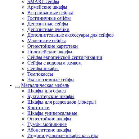
SMART-сейфы
Армейские шкафы
Встраиваемые сейфы
Гостиничные сейфы
Депозитные сейфы
Депозитные ячейки
Дополнительные аксессуары для сейфов
Маленькие сейфы
Огнестойкие картотеки
Полицейские шкафы
Сейфы европейской сертификации
Сейфы с кодовым замком
Сейфы-шкафы
Темпокассы
Эксклюзивные сейфы
Металлическая мебель
Шкафы для офиса
Бухгалтерские шкафы
Шкафы для раздевалок (локеры)
Картотеки
Шкафы универсальные
Огнестойкие шкафы
Тумбы мобильные
Абонентские шкафы
Индивидуальные шкафы кассира