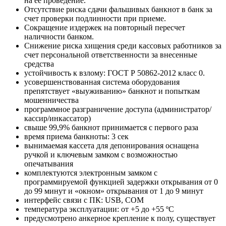
на её проведение.
Отсутствие риска сдачи фальшивых банкнот в банк за
счет проверки подлинности при приеме.
Сокращение издержек на повторный пересчет
наличности банком.
Снижение риска хищения среди кассовых работников за
счет персональной ответственности за внесенные
средства
устойчивость к взлому: ГОСТ Р 50862-2012 класс 0.
усовершенствованная система оборудования
препятствует «выуживанию» банкнот и попыткам
мошенничества
программное разграничение доступа (администратор/
кассир/инкассатор)
свыше 99,9% банкнот принимается с первого раза
время приема банкноты: 3 сек
вынимаемая кассета для депонирования оснащена
ручкой и ключевым замком с возможностью
опечатывания
комплектуются электронным замком с
программируемой функцией задержки открывания от 0
до 99 минут и «окном» открывания от 1 до 9 минут
интерфейс связи с ПК: USB, COM
температура эксплуатации: от +5 до +55 ºС
предусмотрено анкерное крепление к полу, существует