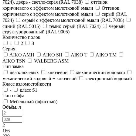
7024), дверь - светло-серая (RAL 7038)
оттенок
коричневого с эффектом молотковой эмали
Оттенок
коричневого с эффектом молотковой эмали
серый (RAL
7024)
серый с эффектом молотковой эмали (RAL 7038)
синий (RAL 5015)
темно-серый (RAL 7024)
чёрный
структурированный (RAL 9005)
Количество полок
1
2
3
Серия
AIKO AMH
AIKO SH
AIKO T
AIKO TM
AIKO TSN
VALBERG ASM
Тип замка
два ключевых
ключевой
механический кодовый
механический кодовый + ключевой
электронный кодовый
Класс взломостойкости
-
класс S1
Тип сейфа
Мебельный (офисный)
Объём, л
2
166