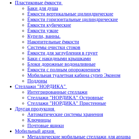
Пластиковые ёмкости
Баки для душа
Ёмкости вертикальные цилиндрические
Ёмкости горизонтальные цилиндрические
Ёмкости кубические
Ёмкости узкие
Купели, ванны.
Накопительные ёмкости
Системы очистки стоков
Ёмкости для заглубления в грунт
Баки с накидными крышками
Блоки дорожные водоналивные
Ёмкости с полным опорожнением
Мобильная туалетная кабина супер Эконом
Поддоны
Стеллажи "НОРДИКА"
Интегрированные стеллажи
Стеллажи "НОРДИКА" Островные
Стеллажи "НОРДИКА" Пристенные
Другая продукция
Автоматические системы хранения
Ключницы
Почтовые ящики
Мобильный архив
Металлические мобильные стеллажи для архива