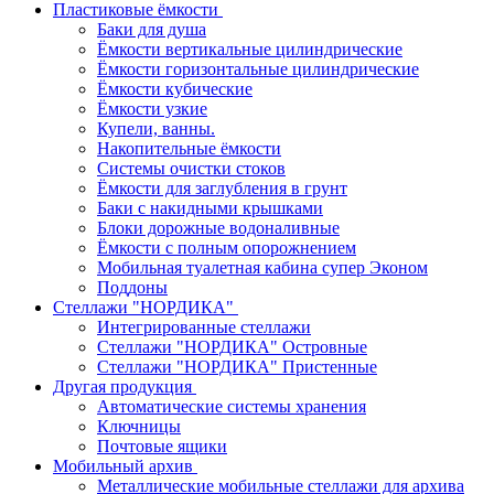
Пластиковые ёмкости
Баки для душа
Ёмкости вертикальные цилиндрические
Ёмкости горизонтальные цилиндрические
Ёмкости кубические
Ёмкости узкие
Купели, ванны.
Накопительные ёмкости
Системы очистки стоков
Ёмкости для заглубления в грунт
Баки с накидными крышками
Блоки дорожные водоналивные
Ёмкости с полным опорожнением
Мобильная туалетная кабина супер Эконом
Поддоны
Стеллажи "НОРДИКА"
Интегрированные стеллажи
Стеллажи "НОРДИКА" Островные
Стеллажи "НОРДИКА" Пристенные
Другая продукция
Автоматические системы хранения
Ключницы
Почтовые ящики
Мобильный архив
Металлические мобильные стеллажи для архива