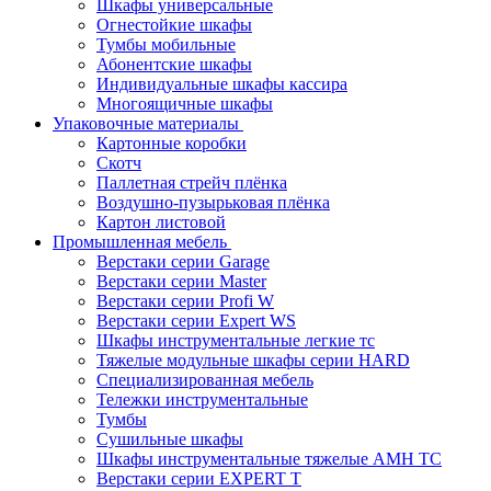
Шкафы универсальные
Огнестойкие шкафы
Тумбы мобильные
Абонентские шкафы
Индивидуальные шкафы кассира
Многоящичные шкафы
Упаковочные материалы
Картонные коробки
Скотч
Паллетная стрейч плёнка
Воздушно-пузырьковая плёнка
Картон листовой
Промышленная мебель
Верстаки серии Garage
Верстаки серии Master
Верстаки серии Profi W
Верстаки серии Expert WS
Шкафы инструментальные легкие тс
Тяжелые модульные шкафы серии HARD
Cпециализированная мебель
Тележки инструментальные
Тумбы
Cушильные шкафы
Шкафы инструментальные тяжелые AMH TC
Верстаки серии EXPERT T