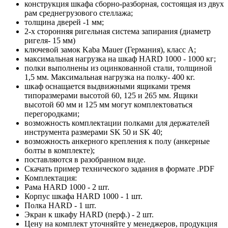
конструкция шкафа сборно-разборная, состоящая из двух
рам среднегрузового стеллажа;
толщина дверей -1 мм;
2-х сторонняя ригельная система запирания (диаметр
ригеля- 15 мм)
ключевой замок Kaba Mauer (Германия), класс A;
максимальная нагрузка на шкаф HARD 1000 - 1000 кг;
полки выполнены из оцинкованной стали, толщиной
1,5 мм. Максимальная нагрузка на полку- 400 кг.
шкаф оснащается выдвижными ящиками тремя
типоразмерами высотой 60, 125 и 265 мм. Ящики
высотой 60 мм и 125 мм могут комплектоваться
перегородками;
возможность комплектации полками для держателей
инструмента размерами SK 50 и SK 40;
возможность анкерного крепления к полу (анкерные
болты в комплекте);
поставляются в разобранном виде.
Скачать пример технического задания в формате .PDF
Комплектация:
Рама HARD 1000 - 2 шт.
Корпус шкафа HARD 1000 - 1 шт.
Полка HARD - 1 шт.
Экран к шкафу HARD (перф.) - 2 шт.
Цену на комплект уточняйте у менеджеров, продукция