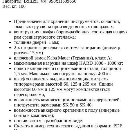
Габариты, ВxШxГ, мм: 998x1150x650
Вес, кг: 106
Предназначен для хранения инструментов, оснастки,
тяжелых грузов на производственных площадках.
конструкция шкафа сборно-разборная, состоящая из двух
рам среднегрузового стеллажа;
толщина дверей -1 мм;
2-х сторонняя ригельная система запирания (диаметр
ригеля- 15 мм)
ключевой замок Kaba Mauer (Германия), класс A;
максимальная нагрузка на шкаф HARD 1000 - 1000 кг;
полки выполнены из оцинкованной стали, толщиной
1,5 мм. Максимальная нагрузка на полку- 400 кг.
шкаф оснащается выдвижными ящиками тремя
типоразмерами высотой 60, 125 и 265 мм. Ящики
высотой 60 мм и 125 мм могут комплектоваться
перегородками;
возможность комплектации полками для держателей
инструмента размерами SK 50 и SK 40;
возможность анкерного крепления к полу (анкерные
болты в комплекте);
поставляются в разобранном виде.
Скачать пример технического задания в формате .PDF