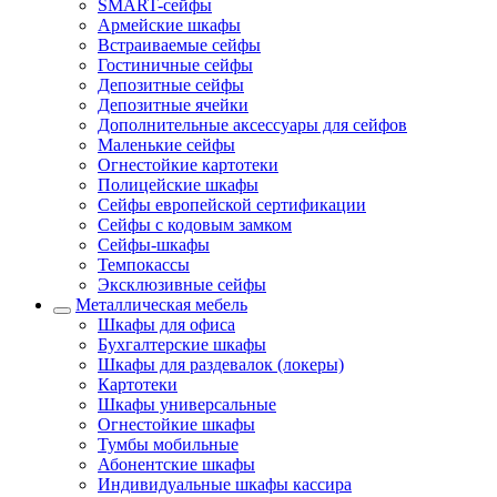
SMART-сейфы
Армейские шкафы
Встраиваемые сейфы
Гостиничные сейфы
Депозитные сейфы
Депозитные ячейки
Дополнительные аксессуары для сейфов
Маленькие сейфы
Огнестойкие картотеки
Полицейские шкафы
Сейфы европейской сертификации
Сейфы с кодовым замком
Сейфы-шкафы
Темпокассы
Эксклюзивные сейфы
Металлическая мебель
Шкафы для офиса
Бухгалтерские шкафы
Шкафы для раздевалок (локеры)
Картотеки
Шкафы универсальные
Огнестойкие шкафы
Тумбы мобильные
Абонентские шкафы
Индивидуальные шкафы кассира