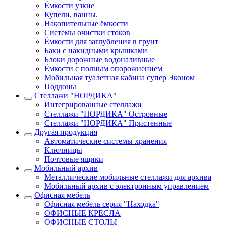
Ёмкости узкие
Купели, ванны.
Накопительные ёмкости
Системы очистки стоков
Ёмкости для заглубления в грунт
Баки с накидными крышками
Блоки дорожные водоналивные
Ёмкости с полным опорожнением
Мобильная туалетная кабина супер Эконом
Поддоны
Стеллажи "НОРДИКА"
Интегрированные стеллажи
Стеллажи "НОРДИКА" Островные
Стеллажи "НОРДИКА" Пристенные
Другая продукция
Автоматические системы хранения
Ключницы
Почтовые ящики
Мобильный архив
Металлические мобильные стеллажи для архива
Мобильный архив с электронным управлением
Офисная мебель
Офисная мебель серия "Находка"
ОФИСНЫЕ КРЕСЛА
ОФИСНЫЕ СТОЛЫ