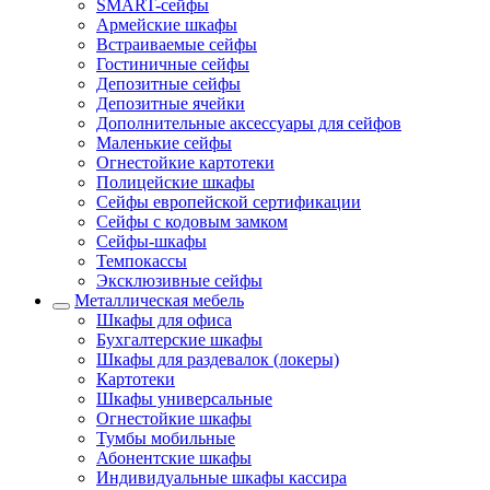
SMART-сейфы
Армейские шкафы
Встраиваемые сейфы
Гостиничные сейфы
Депозитные сейфы
Депозитные ячейки
Дополнительные аксессуары для сейфов
Маленькие сейфы
Огнестойкие картотеки
Полицейские шкафы
Сейфы европейской сертификации
Сейфы с кодовым замком
Сейфы-шкафы
Темпокассы
Эксклюзивные сейфы
Металлическая мебель
Шкафы для офиса
Бухгалтерские шкафы
Шкафы для раздевалок (локеры)
Картотеки
Шкафы универсальные
Огнестойкие шкафы
Тумбы мобильные
Абонентские шкафы
Индивидуальные шкафы кассира