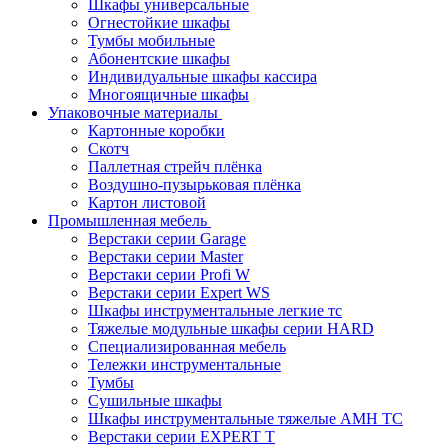
Шкафы универсальные
Огнестойкие шкафы
Тумбы мобильные
Абонентские шкафы
Индивидуальные шкафы кассира
Многоящичные шкафы
Упаковочные материалы
Картонные коробки
Скотч
Паллетная стрейч плёнка
Воздушно-пузырьковая плёнка
Картон листовой
Промышленная мебель
Верстаки серии Garage
Верстаки серии Master
Верстаки серии Profi W
Верстаки серии Expert WS
Шкафы инструментальные легкие тс
Тяжелые модульные шкафы серии HARD
Cпециализированная мебель
Тележки инструментальные
Тумбы
Cушильные шкафы
Шкафы инструментальные тяжелые AMH TC
Верстаки серии EXPERT T