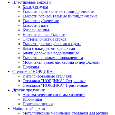
Пластиковые ёмкости
Баки для душа
Ёмкости вертикальные цилиндрические
Ёмкости горизонтальные цилиндрические
Ёмкости кубические
Ёмкости узкие
Купели, ванны.
Накопительные ёмкости
Системы очистки стоков
Ёмкости для заглубления в грунт
Баки с накидными крышками
Блоки дорожные водоналивные
Ёмкости с полным опорожнением
Мобильная туалетная кабина супер Эконом
Поддоны
Стеллажи "НОРДИКА"
Интегрированные стеллажи
Стеллажи "НОРДИКА" Островные
Стеллажи "НОРДИКА" Пристенные
Другая продукция
Автоматические системы хранения
Ключницы
Почтовые ящики
Мобильный архив
Металлические мобильные стеллажи для архива