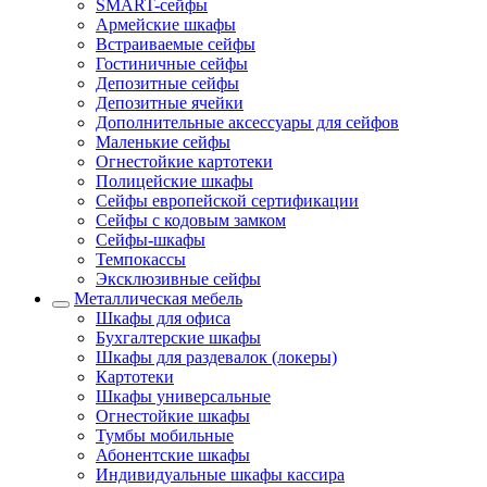
SMART-сейфы
Армейские шкафы
Встраиваемые сейфы
Гостиничные сейфы
Депозитные сейфы
Депозитные ячейки
Дополнительные аксессуары для сейфов
Маленькие сейфы
Огнестойкие картотеки
Полицейские шкафы
Сейфы европейской сертификации
Сейфы с кодовым замком
Сейфы-шкафы
Темпокассы
Эксклюзивные сейфы
Металлическая мебель
Шкафы для офиса
Бухгалтерские шкафы
Шкафы для раздевалок (локеры)
Картотеки
Шкафы универсальные
Огнестойкие шкафы
Тумбы мобильные
Абонентские шкафы
Индивидуальные шкафы кассира