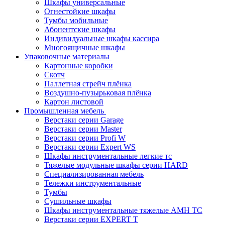
Шкафы универсальные
Огнестойкие шкафы
Тумбы мобильные
Абонентские шкафы
Индивидуальные шкафы кассира
Многоящичные шкафы
Упаковочные материалы
Картонные коробки
Скотч
Паллетная стрейч плёнка
Воздушно-пузырьковая плёнка
Картон листовой
Промышленная мебель
Верстаки серии Garage
Верстаки серии Master
Верстаки серии Profi W
Верстаки серии Expert WS
Шкафы инструментальные легкие тс
Тяжелые модульные шкафы серии HARD
Cпециализированная мебель
Тележки инструментальные
Тумбы
Cушильные шкафы
Шкафы инструментальные тяжелые AMH TC
Верстаки серии EXPERT T