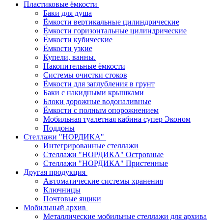
Пластиковые ёмкости
Баки для душа
Ёмкости вертикальные цилиндрические
Ёмкости горизонтальные цилиндрические
Ёмкости кубические
Ёмкости узкие
Купели, ванны.
Накопительные ёмкости
Системы очистки стоков
Ёмкости для заглубления в грунт
Баки с накидными крышками
Блоки дорожные водоналивные
Ёмкости с полным опорожнением
Мобильная туалетная кабина супер Эконом
Поддоны
Стеллажи "НОРДИКА"
Интегрированные стеллажи
Стеллажи "НОРДИКА" Островные
Стеллажи "НОРДИКА" Пристенные
Другая продукция
Автоматические системы хранения
Ключницы
Почтовые ящики
Мобильный архив
Металлические мобильные стеллажи для архива