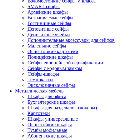
Взломостойкие сейфы V класса
SMART-сейфы
Армейские шкафы
Встраиваемые сейфы
Гостиничные сейфы
Депозитные сейфы
Депозитные ячейки
Дополнительные аксессуары для сейфов
Маленькие сейфы
Огнестойкие картотеки
Полицейские шкафы
Сейфы европейской сертификации
Сейфы с кодовым замком
Сейфы-шкафы
Темпокассы
Эксклюзивные сейфы
Металлическая мебель
Шкафы для офиса
Бухгалтерские шкафы
Шкафы для раздевалок (локеры)
Картотеки
Шкафы универсальные
Огнестойкие шкафы
Тумбы мобильные
Абонентские шкафы