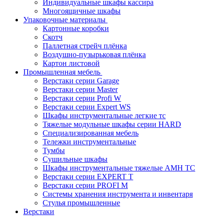
Индивидуальные шкафы кассира
Многоящичные шкафы
Упаковочные материалы
Картонные коробки
Скотч
Паллетная стрейч плёнка
Воздушно-пузырьковая плёнка
Картон листовой
Промышленная мебель
Верстаки серии Garage
Верстаки серии Master
Верстаки серии Profi W
Верстаки серии Expert WS
Шкафы инструментальные легкие тс
Тяжелые модульные шкафы серии HARD
Cпециализированная мебель
Тележки инструментальные
Тумбы
Cушильные шкафы
Шкафы инструментальные тяжелые AMH TC
Верстаки серии EXPERT T
Верстаки серии PROFI M
Системы хранения инструмента и инвентаря
Стулья промышленные
Верстаки