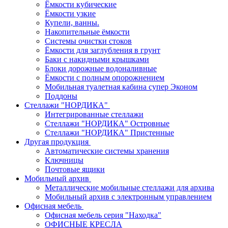
Ёмкости кубические
Ёмкости узкие
Купели, ванны.
Накопительные ёмкости
Системы очистки стоков
Ёмкости для заглубления в грунт
Баки с накидными крышками
Блоки дорожные водоналивные
Ёмкости с полным опорожнением
Мобильная туалетная кабина супер Эконом
Поддоны
Стеллажи "НОРДИКА"
Интегрированные стеллажи
Стеллажи "НОРДИКА" Островные
Стеллажи "НОРДИКА" Пристенные
Другая продукция
Автоматические системы хранения
Ключницы
Почтовые ящики
Мобильный архив
Металлические мобильные стеллажи для архива
Мобильный архив с электронным управлением
Офисная мебель
Офисная мебель серия "Находка"
ОФИСНЫЕ КРЕСЛА