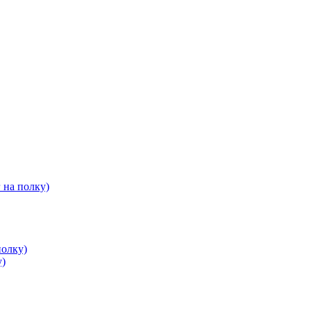
 на полку)
полку)
у)