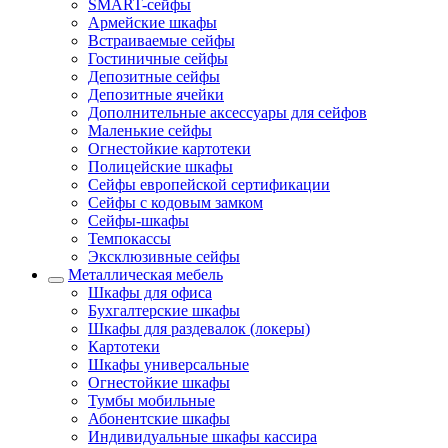
SMART-сейфы
Армейские шкафы
Встраиваемые сейфы
Гостиничные сейфы
Депозитные сейфы
Депозитные ячейки
Дополнительные аксессуары для сейфов
Маленькие сейфы
Огнестойкие картотеки
Полицейские шкафы
Сейфы европейской сертификации
Сейфы с кодовым замком
Сейфы-шкафы
Темпокассы
Эксклюзивные сейфы
Металлическая мебель
Шкафы для офиса
Бухгалтерские шкафы
Шкафы для раздевалок (локеры)
Картотеки
Шкафы универсальные
Огнестойкие шкафы
Тумбы мобильные
Абонентские шкафы
Индивидуальные шкафы кассира