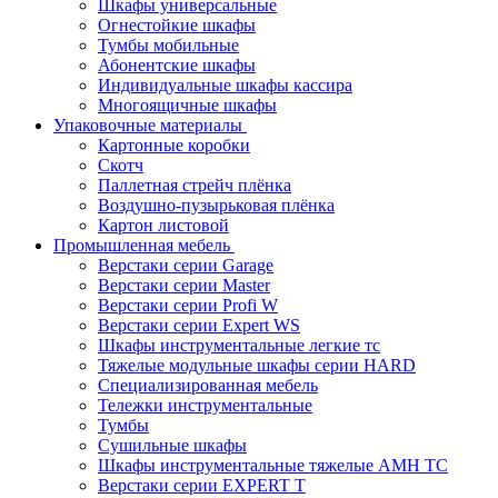
Шкафы универсальные
Огнестойкие шкафы
Тумбы мобильные
Абонентские шкафы
Индивидуальные шкафы кассира
Многоящичные шкафы
Упаковочные материалы
Картонные коробки
Скотч
Паллетная стрейч плёнка
Воздушно-пузырьковая плёнка
Картон листовой
Промышленная мебель
Верстаки серии Garage
Верстаки серии Master
Верстаки серии Profi W
Верстаки серии Expert WS
Шкафы инструментальные легкие тс
Тяжелые модульные шкафы серии HARD
Cпециализированная мебель
Тележки инструментальные
Тумбы
Cушильные шкафы
Шкафы инструментальные тяжелые AMH TC
Верстаки серии EXPERT T