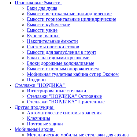
Пластиковые ёмкости
Баки для душа
Ёмкости вертикальные цилиндрические
Ёмкости горизонтальные цилиндрические
Ёмкости кубические
Ёмкости узкие
Купели, ванны.
Накопительные ёмкости
Системы очистки стоков
Ёмкости для заглубления в грунт
Баки с накидными крышками
Блоки дорожные водоналивные
Ёмкости с полным опорожнением
Мобильная туалетная кабина супер Эконом
Поддоны
Стеллажи "НОРДИКА"
Интегрированные стеллажи
Стеллажи "НОРДИКА" Островные
Стеллажи "НОРДИКА" Пристенные
Другая продукция
Автоматические системы хранения
Ключницы
Почтовые ящики
Мобильный архив
Металлические мобильные стеллажи для архива