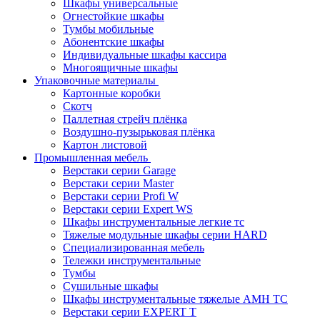
Шкафы универсальные
Огнестойкие шкафы
Тумбы мобильные
Абонентские шкафы
Индивидуальные шкафы кассира
Многоящичные шкафы
Упаковочные материалы
Картонные коробки
Скотч
Паллетная стрейч плёнка
Воздушно-пузырьковая плёнка
Картон листовой
Промышленная мебель
Верстаки серии Garage
Верстаки серии Master
Верстаки серии Profi W
Верстаки серии Expert WS
Шкафы инструментальные легкие тс
Тяжелые модульные шкафы серии HARD
Cпециализированная мебель
Тележки инструментальные
Тумбы
Cушильные шкафы
Шкафы инструментальные тяжелые AMH TC
Верстаки серии EXPERT T