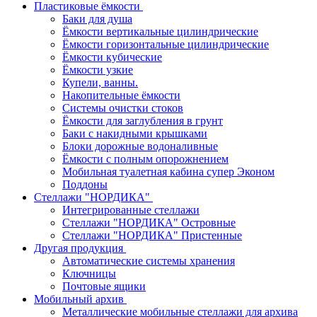
Пластиковые ёмкости
Баки для душа
Ёмкости вертикальные цилиндрические
Ёмкости горизонтальные цилиндрические
Ёмкости кубические
Ёмкости узкие
Купели, ванны.
Накопительные ёмкости
Системы очистки стоков
Ёмкости для заглубления в грунт
Баки с накидными крышками
Блоки дорожные водоналивные
Ёмкости с полным опорожнением
Мобильная туалетная кабина супер Эконом
Поддоны
Стеллажи "НОРДИКА"
Интегрированные стеллажи
Стеллажи "НОРДИКА" Островные
Стеллажи "НОРДИКА" Пристенные
Другая продукция
Автоматические системы хранения
Ключницы
Почтовые ящики
Мобильный архив
Металлические мобильные стеллажи для архива