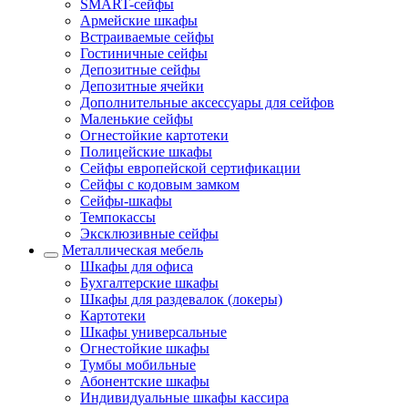
SMART-сейфы
Армейские шкафы
Встраиваемые сейфы
Гостиничные сейфы
Депозитные сейфы
Депозитные ячейки
Дополнительные аксессуары для сейфов
Маленькие сейфы
Огнестойкие картотеки
Полицейские шкафы
Сейфы европейской сертификации
Сейфы с кодовым замком
Сейфы-шкафы
Темпокассы
Эксклюзивные сейфы
Металлическая мебель
Шкафы для офиса
Бухгалтерские шкафы
Шкафы для раздевалок (локеры)
Картотеки
Шкафы универсальные
Огнестойкие шкафы
Тумбы мобильные
Абонентские шкафы
Индивидуальные шкафы кассира