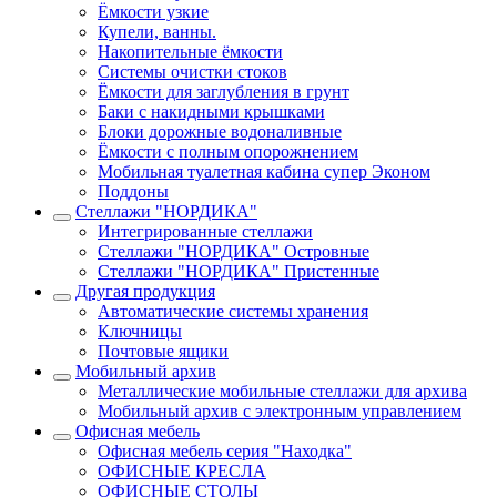
Ёмкости узкие
Купели, ванны.
Накопительные ёмкости
Системы очистки стоков
Ёмкости для заглубления в грунт
Баки с накидными крышками
Блоки дорожные водоналивные
Ёмкости с полным опорожнением
Мобильная туалетная кабина супер Эконом
Поддоны
Стеллажи "НОРДИКА"
Интегрированные стеллажи
Стеллажи "НОРДИКА" Островные
Стеллажи "НОРДИКА" Пристенные
Другая продукция
Автоматические системы хранения
Ключницы
Почтовые ящики
Мобильный архив
Металлические мобильные стеллажи для архива
Мобильный архив с электронным управлением
Офисная мебель
Офисная мебель серия "Находка"
ОФИСНЫЕ КРЕСЛА
ОФИСНЫЕ СТОЛЫ