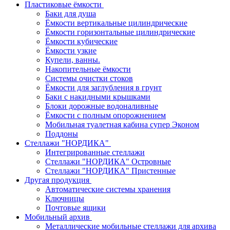
Пластиковые ёмкости
Баки для душа
Ёмкости вертикальные цилиндрические
Ёмкости горизонтальные цилиндрические
Ёмкости кубические
Ёмкости узкие
Купели, ванны.
Накопительные ёмкости
Системы очистки стоков
Ёмкости для заглубления в грунт
Баки с накидными крышками
Блоки дорожные водоналивные
Ёмкости с полным опорожнением
Мобильная туалетная кабина супер Эконом
Поддоны
Стеллажи "НОРДИКА"
Интегрированные стеллажи
Стеллажи "НОРДИКА" Островные
Стеллажи "НОРДИКА" Пристенные
Другая продукция
Автоматические системы хранения
Ключницы
Почтовые ящики
Мобильный архив
Металлические мобильные стеллажи для архива