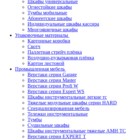
Шкафы универсальные
Огнестойкие шкафы
Тумбы мобильные
Абонентские шкафы
Индивидуальные шкафы кассира
Многоящичные шкафы
Упаковочные материалы
Картонные коробки
Скотч
Паллетная стрейч плёнка
Воздушно-пузырьковая плёнка
Картон листовой
Промышленная мебель
Верстаки серии Garage
Верстаки серии Master
Верстаки серии Profi W
Верстаки серии Expert WS
Шкафы инструментальные легкие тс
Тяжелые модульные шкафы серии HARD
Cпециализированная мебель
Тележки инструментальные
Тумбы
Cушильные шкафы
Шкафы инструментальные тяжелые AMH TC
Верстаки серии EXPERT T