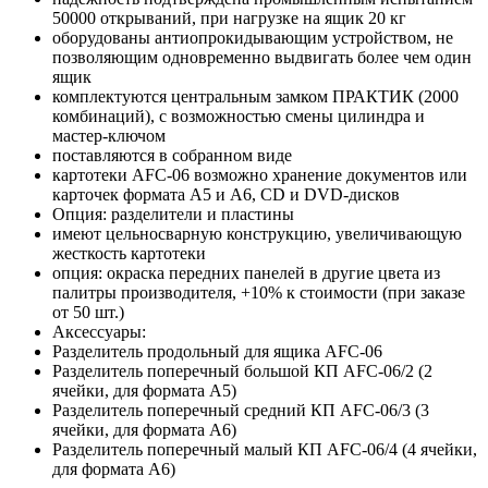
50000 открываний, при нагрузке на ящик 20 кг
оборудованы антиопрокидывающим устройством, не
позволяющим одновременно выдвигать более чем один
ящик
комплектуются центральным замком ПРАКТИК (2000
комбинаций), с возможностью смены цилиндра и
мастер-ключом
поставляются в собранном виде
картотеки AFC-06 возможно хранение документов или
карточек формата А5 и А6, CD и DVD-дисков
Опция: разделители и пластины
имеют цельносварную конструкцию, увеличивающую
жесткость картотеки
опция: окраска передних панелей в другие цвета из
палитры производителя, +10% к стоимости (при заказе
от 50 шт.)
Аксессуары:
Разделитель продольный для ящика AFC-06
Разделитель поперечный большой КП AFC-06/2 (2
ячейки, для формата А5)
Разделитель поперечный средний КП AFC-06/3 (3
ячейки, для формата А6)
Разделитель поперечный малый КП AFC-06/4 (4 ячейки,
для формата А6)