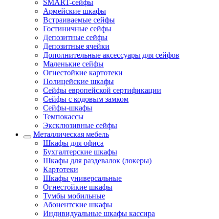
SMART-сейфы
Армейские шкафы
Встраиваемые сейфы
Гостиничные сейфы
Депозитные сейфы
Депозитные ячейки
Дополнительные аксессуары для сейфов
Маленькие сейфы
Огнестойкие картотеки
Полицейские шкафы
Сейфы европейской сертификации
Сейфы с кодовым замком
Сейфы-шкафы
Темпокассы
Эксклюзивные сейфы
Металлическая мебель
Шкафы для офиса
Бухгалтерские шкафы
Шкафы для раздевалок (локеры)
Картотеки
Шкафы универсальные
Огнестойкие шкафы
Тумбы мобильные
Абонентские шкафы
Индивидуальные шкафы кассира