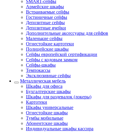
SMART-сейфы
Армейские шкафы
Встраиваемые сейфы
Гостиничные сейфы
Депозитные сейфы
Депозитные ячейки
Дополнительные аксессуары для сейфов
Маленькие сейфы
Огнестойкие картотеки
Полицейские шкафы
Сейфы европейской сертификации
Сейфы с кодовым замком
Сейфы-шкафы
Темпокассы
Эксклюзивные сейфы
Металлическая мебель
Шкафы для офиса
Бухгалтерские шкафы
Шкафы для раздевалок (локеры)
Картотеки
Шкафы универсальные
Огнестойкие шкафы
Тумбы мобильные
Абонентские шкафы
Индивидуальные шкафы кассира