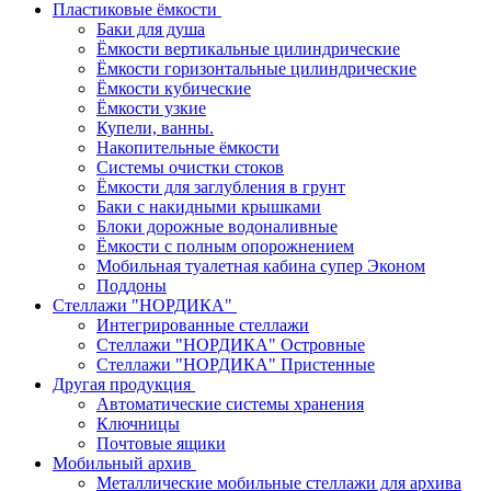
Пластиковые ёмкости
Баки для душа
Ёмкости вертикальные цилиндрические
Ёмкости горизонтальные цилиндрические
Ёмкости кубические
Ёмкости узкие
Купели, ванны.
Накопительные ёмкости
Системы очистки стоков
Ёмкости для заглубления в грунт
Баки с накидными крышками
Блоки дорожные водоналивные
Ёмкости с полным опорожнением
Мобильная туалетная кабина супер Эконом
Поддоны
Стеллажи "НОРДИКА"
Интегрированные стеллажи
Стеллажи "НОРДИКА" Островные
Стеллажи "НОРДИКА" Пристенные
Другая продукция
Автоматические системы хранения
Ключницы
Почтовые ящики
Мобильный архив
Металлические мобильные стеллажи для архива