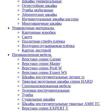
Шкафы универсальные
Огнестойкие шкафы
Тумбы мобильные
Абонентские шкафы
Индивидуальные шкафы кассира
Многоящичные шкафы
Упаковочные материалы
Картонные коробки
Скотч
Паллетная стрейч плёнка
Воздушно-пузырьковая плёнка
Картон листовой
Промышленная мебель
Верстаки серии Garage
Верстаки серии Master
Верстаки серии Profi W
Верстаки серии Expert WS
Шкафы инструментальные легкие тс
Тяжелые модульные шкафы серии HARD
Cпециализированная мебель
Тележки инструментальные
Тумбы
Cушильные шкафы
Шкафы инструментальные тяжелые AMH TC
Верстаки серии EXPERT T