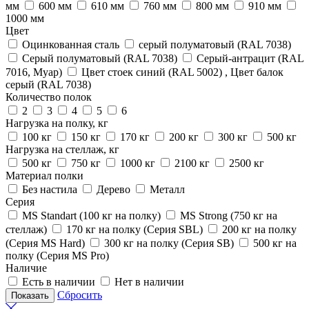
мм
600 мм
610 мм
760 мм
800 мм
910 мм
1000 мм
Цвет
Оцинкованная сталь
серый полуматовый (RAL 7038)
Серый полуматовый (RAL 7038)
Серый-антрацит (RAL
7016, Муар)
Цвет стоек синий (RAL 5002) , Цвет балок
серый (RAL 7038)
Количество полок
2
3
4
5
6
Нагрузка на полку, кг
100 кг
150 кг
170 кг
200 кг
300 кг
500 кг
Нагрузка на стеллаж, кг
500 кг
750 кг
1000 кг
2100 кг
2500 кг
Материал полки
Без настила
Дерево
Металл
Серия
MS Standart (100 кг на полку)
MS Strong (750 кг на
стеллаж)
170 кг на полку (Серия SBL)
200 кг на полку
(Серия MS Hard)
300 кг на полку (Серия SB)
500 кг на
полку (Серия MS Pro)
Наличие
Есть в наличии
Нет в наличии
Сбросить