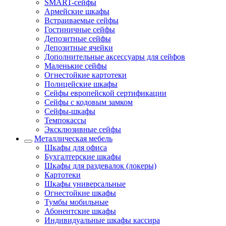
SMART-сейфы
Армейские шкафы
Встраиваемые сейфы
Гостиничные сейфы
Депозитные сейфы
Депозитные ячейки
Дополнительные аксессуары для сейфов
Маленькие сейфы
Огнестойкие картотеки
Полицейские шкафы
Сейфы европейской сертификации
Сейфы с кодовым замком
Сейфы-шкафы
Темпокассы
Эксклюзивные сейфы
Металлическая мебель
Шкафы для офиса
Бухгалтерские шкафы
Шкафы для раздевалок (локеры)
Картотеки
Шкафы универсальные
Огнестойкие шкафы
Тумбы мобильные
Абонентские шкафы
Индивидуальные шкафы кассира