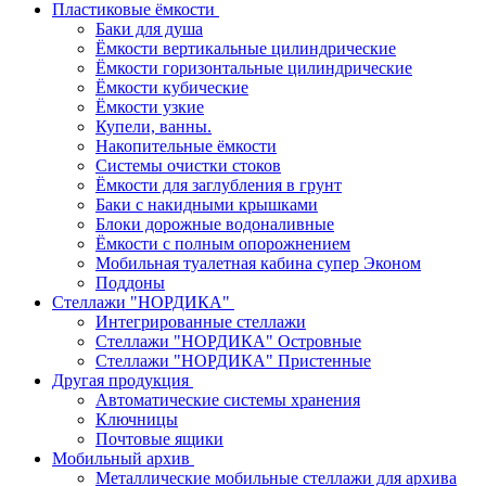
Пластиковые ёмкости
Баки для душа
Ёмкости вертикальные цилиндрические
Ёмкости горизонтальные цилиндрические
Ёмкости кубические
Ёмкости узкие
Купели, ванны.
Накопительные ёмкости
Системы очистки стоков
Ёмкости для заглубления в грунт
Баки с накидными крышками
Блоки дорожные водоналивные
Ёмкости с полным опорожнением
Мобильная туалетная кабина супер Эконом
Поддоны
Стеллажи "НОРДИКА"
Интегрированные стеллажи
Стеллажи "НОРДИКА" Островные
Стеллажи "НОРДИКА" Пристенные
Другая продукция
Автоматические системы хранения
Ключницы
Почтовые ящики
Мобильный архив
Металлические мобильные стеллажи для архива