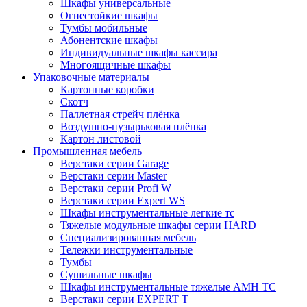
Шкафы универсальные
Огнестойкие шкафы
Тумбы мобильные
Абонентские шкафы
Индивидуальные шкафы кассира
Многоящичные шкафы
Упаковочные материалы
Картонные коробки
Скотч
Паллетная стрейч плёнка
Воздушно-пузырьковая плёнка
Картон листовой
Промышленная мебель
Верстаки серии Garage
Верстаки серии Master
Верстаки серии Profi W
Верстаки серии Expert WS
Шкафы инструментальные легкие тс
Тяжелые модульные шкафы серии HARD
Cпециализированная мебель
Тележки инструментальные
Тумбы
Cушильные шкафы
Шкафы инструментальные тяжелые AMH TC
Верстаки серии EXPERT T