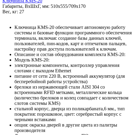
Ключница KMS-20
Габариты, ВxШxГ, мм: 510x555/709x170
Вес, кг: 27
Ключница KMS-20 обеспечивает автономную работу
системы и базовые функции программного обеспечения
терминала, включая: создание базы данных ключей,
пользователей, пин-кодов, карт и отпечатков пальцев,
настройку прав доступа пользователей к ключам.
Описание и состав оборудования комплекта KMS-20:
Модуль KMS-20:
электронные компоненты, контроллер управления
слотами с выходом Ethernet
питание от сети 220 В, встроенный аккумулятор (для
бесперебойной работы устройства)
брелоки из нержавеющей стали AISI 304 со
встроенными RFID метками, металлические кольца
(количество брелоков и колец совпадает с количеством
слотов системы KMS)
стальной корпус, дверца из поликарбаната,6 мм., тип
покрытия: порошковое, цвет: серебристый корпус с
черными вставками
опция: окраска дверей в другие цвета из палитры
производителя