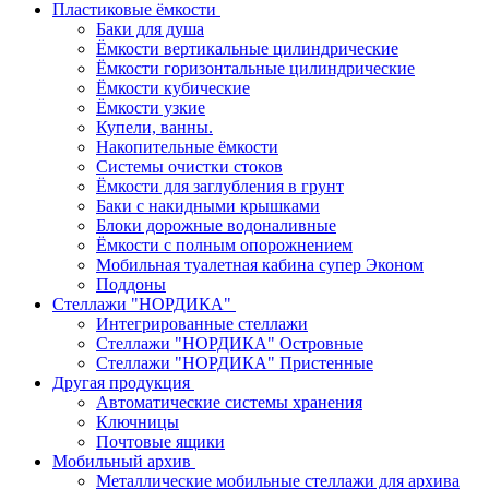
Пластиковые ёмкости
Баки для душа
Ёмкости вертикальные цилиндрические
Ёмкости горизонтальные цилиндрические
Ёмкости кубические
Ёмкости узкие
Купели, ванны.
Накопительные ёмкости
Системы очистки стоков
Ёмкости для заглубления в грунт
Баки с накидными крышками
Блоки дорожные водоналивные
Ёмкости с полным опорожнением
Мобильная туалетная кабина супер Эконом
Поддоны
Стеллажи "НОРДИКА"
Интегрированные стеллажи
Стеллажи "НОРДИКА" Островные
Стеллажи "НОРДИКА" Пристенные
Другая продукция
Автоматические системы хранения
Ключницы
Почтовые ящики
Мобильный архив
Металлические мобильные стеллажи для архива