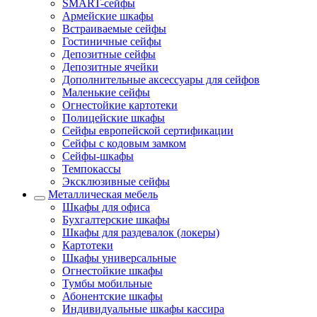
SMART-сейфы
Армейские шкафы
Встраиваемые сейфы
Гостиничные сейфы
Депозитные сейфы
Депозитные ячейки
Дополнительные аксессуары для сейфов
Маленькие сейфы
Огнестойкие картотеки
Полицейские шкафы
Сейфы европейской сертификации
Сейфы с кодовым замком
Сейфы-шкафы
Темпокассы
Эксклюзивные сейфы
Металлическая мебель
Шкафы для офиса
Бухгалтерские шкафы
Шкафы для раздевалок (локеры)
Картотеки
Шкафы универсальные
Огнестойкие шкафы
Тумбы мобильные
Абонентские шкафы
Индивидуальные шкафы кассира