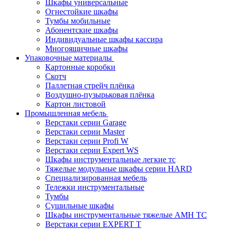
Шкафы универсальные
Огнестойкие шкафы
Тумбы мобильные
Абонентские шкафы
Индивидуальные шкафы кассира
Многоящичные шкафы
Упаковочные материалы
Картонные коробки
Скотч
Паллетная стрейч плёнка
Воздушно-пузырьковая плёнка
Картон листовой
Промышленная мебель
Верстаки серии Garage
Верстаки серии Master
Верстаки серии Profi W
Верстаки серии Expert WS
Шкафы инструментальные легкие тс
Тяжелые модульные шкафы серии HARD
Cпециализированная мебель
Тележки инструментальные
Тумбы
Cушильные шкафы
Шкафы инструментальные тяжелые AMH TC
Верстаки серии EXPERT T