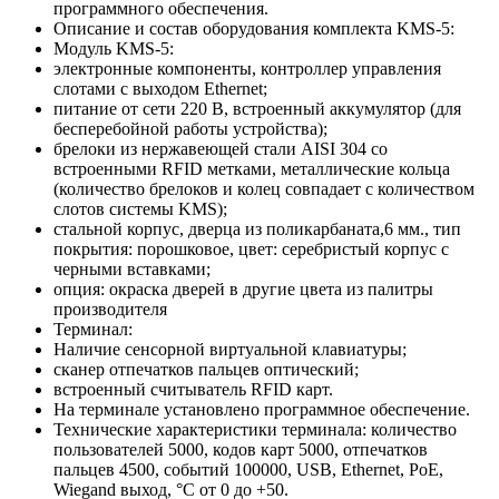
программного обеспечения.
Описание и состав оборудования комплекта KMS-5:
Модуль KMS-5:
электронные компоненты, контроллер управления
слотами с выходом Ethernet;
питание от сети 220 В, встроенный аккумулятор (для
бесперебойной работы устройства);
брелоки из нержавеющей стали AISI 304 со
встроенными RFID метками, металлические кольца
(количество брелоков и колец совпадает с количеством
слотов системы KMS);
стальной корпус, дверца из поликарбаната,6 мм., тип
покрытия: порошковое, цвет: серебристый корпус с
черными вставками;
опция: окраска дверей в другие цвета из палитры
производителя
Терминал:
Наличие сенсорной виртуальной клавиатуры;
сканер отпечатков пальцев оптический;
встроенный считыватель RFID карт.
На терминале установлено программное обеспечение.
Технические характеристики терминала: количество
пользователей 5000, кодов карт 5000, отпечатков
пальцев 4500, событий 100000, USB, Ethernet, PoE,
Wiegand выход, °С от 0 до +50.