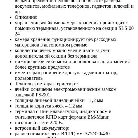
выдачи предметов небольшого по высоте размера:
документов, мобильных телефонов, гаджетов, ключей и
др.
Описание:
управление ячейками камеры хранения происходит с
помощью терминала, установленного на секции SLS-00-
24
камера хранения функционирует без расходных
материалов в автономном режиме
количество ячеек можно увеличивать за счет
дополнительной секции без терминала
нижние две ячейки можно использовать для хранения
более крупных предметов
имеется разграничение доступа: администратор,
пользователь
Технические характеристики:
ячейки оснащены электромеханическим замком-
защелкой PS-901.
толщина лицевой панели ячейки – 1,2 мм
толщина корпуса ячеек – 1,2 мм
терминал с Пин-клавиатурой, индикатором и
считывателем RFID карт формата EM-Marin;
питание от сети 220 В.
встроенный аккумулятор;
размер нижних ячеек В/Ш/Г, мм: 375/320/430