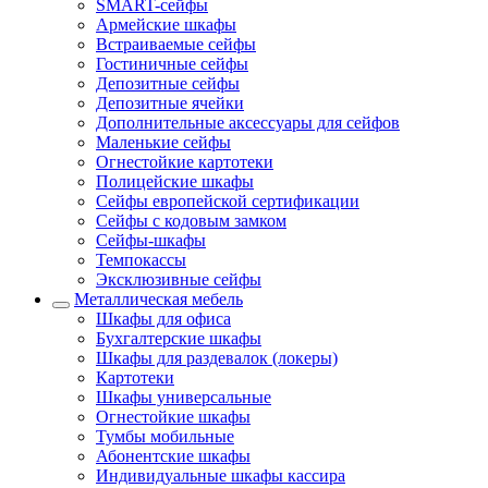
SMART-сейфы
Армейские шкафы
Встраиваемые сейфы
Гостиничные сейфы
Депозитные сейфы
Депозитные ячейки
Дополнительные аксессуары для сейфов
Маленькие сейфы
Огнестойкие картотеки
Полицейские шкафы
Сейфы европейской сертификации
Сейфы с кодовым замком
Сейфы-шкафы
Темпокассы
Эксклюзивные сейфы
Металлическая мебель
Шкафы для офиса
Бухгалтерские шкафы
Шкафы для раздевалок (локеры)
Картотеки
Шкафы универсальные
Огнестойкие шкафы
Тумбы мобильные
Абонентские шкафы
Индивидуальные шкафы кассира