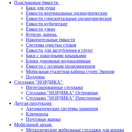
Пластиковые ёмкости
Баки для душа
Ёмкости вертикальные цилиндрические
Ёмкости горизонтальные цилиндрические
Ёмкости кубические
Ёмкости узкие
Купели, ванны.
Накопительные ёмкости
Системы очистки стоков
Ёмкости для заглубления в грунт
Баки с накидными крышками
Блоки дорожные водоналивные
Ёмкости с полным опорожнением
Мобильная туалетная кабина супер Эконом
Поддоны
Стеллажи "НОРДИКА"
Интегрированные стеллажи
Стеллажи "НОРДИКА" Островные
Стеллажи "НОРДИКА" Пристенные
Другая продукция
Автоматические системы хранения
Ключницы
Почтовые ящики
Мобильный архив
Металлические мобильные стеллажи для архива