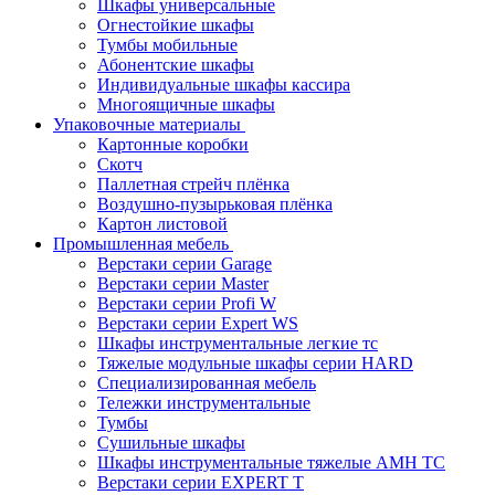
Шкафы универсальные
Огнестойкие шкафы
Тумбы мобильные
Абонентские шкафы
Индивидуальные шкафы кассира
Многоящичные шкафы
Упаковочные материалы
Картонные коробки
Скотч
Паллетная стрейч плёнка
Воздушно-пузырьковая плёнка
Картон листовой
Промышленная мебель
Верстаки серии Garage
Верстаки серии Master
Верстаки серии Profi W
Верстаки серии Expert WS
Шкафы инструментальные легкие тс
Тяжелые модульные шкафы серии HARD
Cпециализированная мебель
Тележки инструментальные
Тумбы
Cушильные шкафы
Шкафы инструментальные тяжелые AMH TC
Верстаки серии EXPERT T