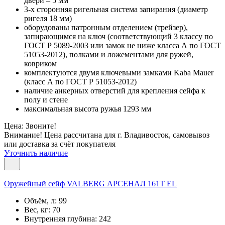
двери – 5 мм
3-х сторонняя ригельная система запирания (диаметр
ригеля 18 мм)
оборудованы патронным отделением (трейзер),
запирающимся на ключ (соответствующий 3 классу по
ГОСТ Р 5089-2003 или замок не ниже класса А по ГОСТ
51053-2012), полками и ложементами для ружей,
ковриком
комплектуются двумя ключевыми замками Kaba Mauer
(класс А по ГОСТ Р 51053-2012)
наличие анкерных отверстий для крепления сейфа к
полу и стене
максимальная высота ружья 1293 мм
Цена: Звоните!
Внимание! Цена рассчитана для г. Владивосток, самовывоз
или доставка за счёт покупателя
Уточнить наличие
Оружейный сейф VALBERG АРСЕНАЛ 161Т EL
Объём, л:
99
Вес, кг:
70
Внутренняя глубина:
242