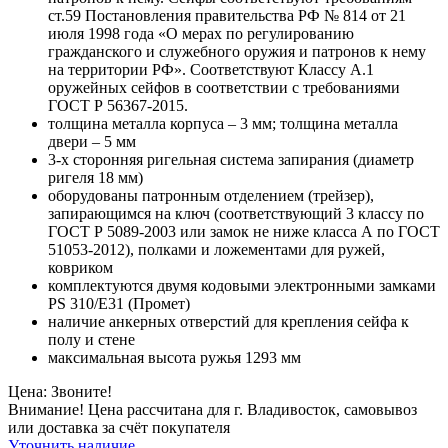
ст.59 Постановления правительства РФ № 814 от 21
июля 1998 года «О мерах по регулированию
гражданского и служебного оружия и патронов к нему
на территории РФ». Соответствуют Классу А.1
оружейных сейфов в соответствии с требованиями
ГОСТ Р 56367-2015.
толщина металла корпуса – 3 мм; толщина металла
двери – 5 мм
3-х сторонняя ригельная система запирания (диаметр
ригеля 18 мм)
оборудованы патронным отделением (трейзер),
запирающимся на ключ (соответствующий 3 классу по
ГОСТ Р 5089-2003 или замок не ниже класса А по ГОСТ
51053-2012), полками и ложементами для ружей,
ковриком
комплектуются двумя кодовыми электронными замками
PS 310/E31 (Промет)
наличие анкерных отверстий для крепления сейфа к
полу и стене
максимальная высота ружья 1293 мм
Цена: Звоните!
Внимание! Цена рассчитана для г. Владивосток, самовывоз
или доставка за счёт покупателя
Уточнить наличие