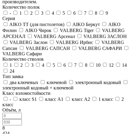
производителем.
Количество полок
-
1
2
3
4
5
6
7
8
9
Серия
AIKO TT (для пистолетов)
AIKO Беркут
AIKO
Филин
AIKO Чирок
VALBERG Tiger
VALBERG
АРСЕНАЛ
VALBERG Арсенал
VALBERG ЗАСЛОН
VALBERG Заслон
VALBERG Ирбис
VALBERG
Сапсан
VALBERG САПСАН
VALBERG САФАРИ
VALBERG Сафари
Количество стволов
1
2
3
4
5
6
7
8
10
12
14
24
Тип замка
два ключевых
ключевой
электронный кодовый
электронный кодовый + ключевой
Класс взломостойкости
-
класс S1
класс А1
класс А2
1 класс
2
класс
Объём, л
8
424