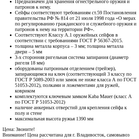
Предназначен для хранения огнестрельного оружия и
патронов к нему.
Сейфы соответствуют требованиям ст.59 Постановления
правительства РФ № 814 от 21 июля 1998 года «О мерах
по регулированию гражданского и служебного оружия и
патронов к нему на территории РФ».
Соответствуют Классу А.1 оружейных сейфов в
соответствии с требованиями ГОСТ Р 56367-2015.
толщина металла корпуса – 3 мм; толщина металла
двери – 5 мм
3-х сторонняя ригельная система запирания (диаметр
ригеля 18 мм)
оборудованы патронным отделением (трейзер),
запирающимся на ключ (соответствующий 3 классу по
ГОСТ Р 5089-2003 или замок не ниже класса А по ГОСТ
51053-2012), полками и ложементами для ружей,
ковриком
комплектуются ключевым замком Kaba Mauer (класс А
по ГОСТ Р 51053-2012)
наличие анкерных отверстий для крепления сейфа к
полу и стене
максимальная высота ружья 1390 мм
Цена: Звоните!
Внимание! Цена рассчитана для г. Владивосток, самовывоз