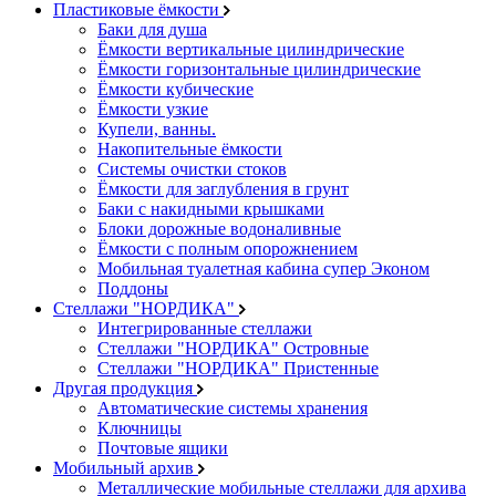
Пластиковые ёмкости
Баки для душа
Ёмкости вертикальные цилиндрические
Ёмкости горизонтальные цилиндрические
Ёмкости кубические
Ёмкости узкие
Купели, ванны.
Накопительные ёмкости
Системы очистки стоков
Ёмкости для заглубления в грунт
Баки с накидными крышками
Блоки дорожные водоналивные
Ёмкости с полным опорожнением
Мобильная туалетная кабина супер Эконом
Поддоны
Стеллажи "НОРДИКА"
Интегрированные стеллажи
Стеллажи "НОРДИКА" Островные
Стеллажи "НОРДИКА" Пристенные
Другая продукция
Автоматические системы хранения
Ключницы
Почтовые ящики
Мобильный архив
Металлические мобильные стеллажи для архива