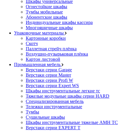
Шкафы универсальные
Огнестойкие шкафы
Тумбы мобильные
Абонентские шкафы
Индивидуальные шкафы кассира
Многоящичные шкафы
Упаковочные материалы
Картонные коробки
Скотч
Паллетная стрейч плёнка
Воздушно-пузырьковая плёнка
Картон листовой
Промышленная мебель
Верстаки серии Garage
Верстаки серии Master
Верстаки серии Profi W
Верстаки серии Expert WS
Шкафы инструментальные легкие тс
Тяжелые модульные шкафы серии HARD
Cпециализированная мебель
Тележки инструментальные
Тумбы
Cушильные шкафы
Шкафы инструментальные тяжелые AMH TC
Верстаки серии EXPERT T